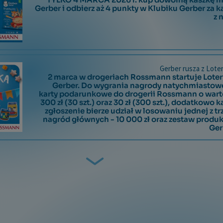
Gerber i odbierz aż
4 punkty
w Klubiku Gerber za k
FAQ
z 
Kontakt
Gerber rusza z Loter
2 marca w drogeriach Rossmann startuje Loter
Gerber. Do wygrania nagrody natychmiastowe
karty podarunkowe do drogerii Rossmann o wart
300 zł (30 szt.) oraz 30 zł (300 szt.), dodatkowo 
zgłoszenie bierze udział w losowaniu jednej z t
nagród głównych - 10 000 zł oraz zestaw produ
Ger