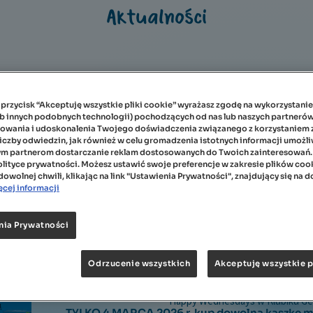
Aktualności
a przycisk “Akceptuję wszystkie pliki cookie” wyrażasz zgodę na wykorzystani
ub innych podobnych technologii) pochodzących od nas lub naszych partnerów
owania i udoskonalenia Twojego doświadczenia związanego z korzystaniem z 
Strona główna
liczby odwiedzin, jak również w celu gromadzenia istotnych informacji umożl
ym partnerom dostarczanie reklam dostosowanych do Twoich zainteresowań.
olityce prywatności. Możesz ustawić swoje preferencje w zakresie plików cooki
owolnej chwili, klikając na link "Ustawienia Prywatności", znajdujący się na d
Zaloguj się
cej informacji
Lista Zwycięzców Loterii Gerber
Sprawdź kto zwyciężył w Loterii Gerber 
nia Prywatności
O klubiku
Odrzucenie wszystkich
Akceptuję wszystkie p
Aktualności
Happy Wednesdays w Klubiku Ge
TYLKO 4 MARCA 2026 r.
kup dowolną kaszkę m