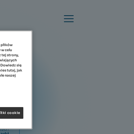
e plików
 w celu
tej strony,
iwiających
 Dowiedz się
es tutaj, jak
ole naszej
 2026
2026
liki cookie
rber!
arki