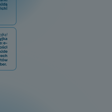
ażdą
nich!
yjką!
yjka
: e-
ości
każde
rzech
któw
ber.