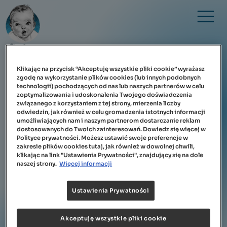
Przejdź do treści
Klikając na przycisk “Akceptuję wszystkie pliki cookie” wyrażasz
LOGOWANIE
zgodę na wykorzystanie plików cookies (lub innych podobnych
technologii) pochodzących od nas lub naszych partnerów w celu
zoptymalizowania i udoskonalenia Twojego doświadczenia
Strona główna
związanego z korzystaniem z tej strony, mierzenia liczby
Email:
odwiedzin, jak również w celu gromadzenia istotnych informacji
umożliwiających nam i naszym partnerom dostarczanie reklam
dostosowanych do Twoich zainteresowań. Dowiedz się więcej w
Zaloguj się
Polityce prywatności. Możesz ustawić swoje preferencje w
zakresie plików cookies tutaj, jak również w dowolnej chwili,
Hasło:
klikając na link "Ustawienia Prywatności", znajdujący się na dole
O klubiku
naszej strony.
Więcej informacji
Ustawienia Prywatności
Aktualności
Akceptuję wszystkie pliki cookie
FAQ