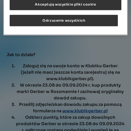
Akceptuję wszystkie pliki cookie
Zasady są proste:
Kontakt
Za każdy zakupiony produkt Gerber w Rossmannie w
Odrzucenie wszystkich
okresie od 23.08 do 09.09.2024 otrzymasz
2 razy
więcej punktów
w Klubiku Gerber.
Jak to działa?
Zaloguj się na swoje konto w Klubiku Gerber
(jeżeli nie masz jeszcze konta zarejestruj się na
www.klubikgerber.pl).
W okresie 23.08 do 09.09.2024 r. kup produkty
marki Gerber w Rossmannie i zachowaj oryginalny
dowód zakupu.
Prześlij zdjęcie/skan dowodu zakupu za pomocą
formularza na
www.klubikgerber.pl
Odbierz punkty, które za zakup dowolnych
produktów Gerber w okresie 23.08 do 09.09.2024
r. naliczone zostaną podwójnie i wymień je na