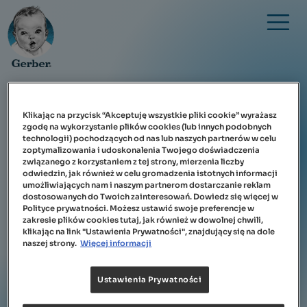
Przejdź do treści
Podwajamy punkty na zakupy w
Klikając na przycisk “Akceptuję wszystkie pliki cookie” wyrażasz
Rossmannie!
zgodę na wykorzystanie plików cookies (lub innych podobnych
Strona główna
technologii) pochodzących od nas lub naszych partnerów w celu
zoptymalizowania i udoskonalenia Twojego doświadczenia
Podwajamy Punkty w
Obraz
związanego z korzystaniem z tej strony, mierzenia liczby
Klubiku Gerber!
odwiedzin, jak również w celu gromadzenia istotnych informacji
Zaloguj się
umożliwiających nam i naszym partnerom dostarczanie reklam
W dniach 23.08 do
dostosowanych do Twoich zainteresowań. Dowiedz się więcej w
Polityce prywatności. Możesz ustawić swoje preferencje w
09.09.2024 r. zapraszamy do
O klubiku
zakresie plików cookies tutaj, jak również w dowolnej chwili,
wzięcia udziału w
klikając na link "Ustawienia Prywatności", znajdujący się na dole
wyjątkowej akcji
naszej strony.
Więcej informacji
organizowanej we współpracy ze sklepami sieci
Aktualności
Rossmann.
Ustawienia Prywatności
FAQ