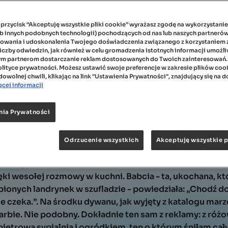
a:
FAQ
-M.
a przycisk “Akceptuję wszystkie pliki cookie” wyrażasz zgodę na wykorzystani
ub innych podobnych technologii) pochodzących od nas lub naszych partnerów
owania i udoskonalenia Twojego doświadczenia związanego z korzystaniem z 
Kontakt
liczby odwiedzin, jak również w celu gromadzenia istotnych informacji umożl
ym partnerom dostarczanie reklam dostosowanych do Twoich zainteresowań.
Dzień Dziecka? Ten, który dalej trwa!
olityce prywatności. Możesz ustawić swoje preferencje w zakresie plików cooki
owolnej chwili, klikając na link "Ustawienia Prywatności", znajdujący się na d
cej informacji
dem lat, może troche mniej i najbardziej na świecie chc
y. Tej jednej, tej magicznej. Dziewczynka z telewizora 
grodem, werandą, wanną i sypialnią na piętrze. Marzyła
nia Prywatności
am go za każdym razem, gdy zamykałam oczy. Wiedziałam, 
zent - domek był bardzo, bardzo drogi. Jednak, w pierw
Odrzucenie wszystkich
Akceptuję wszystkie p
o się zmieniło, a ja uwierzyłam w magię.
udziły mnie nie promienie słońca, ale... zapach kakao 
ęki wesołej rozmowy w kuchni. Babcia - ta, ukochana, kt
bionych landrynek w szufladzie - powiedziała: „Chodź d
e czeka.”. Na środku dywanu, jak wyjęty z katalogu marz
rbie. Nie podobny. Dokładnie ten sam z reklamy: z róż
iętrową sypialnią i ogródkiem, ten o którym śniłam ca