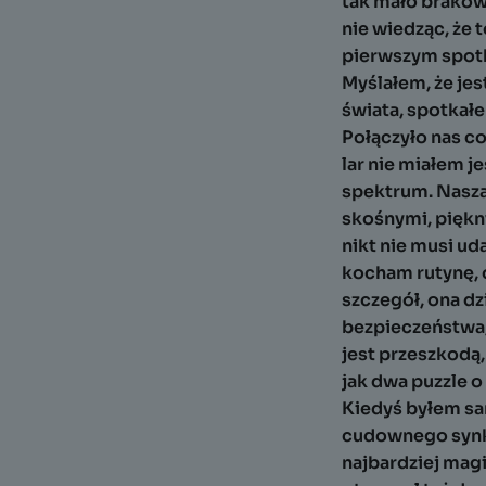
tak mało brakowa
nie wiedząc, że 
pierwszym spotk
Myślałem, że je
świata, spotkałem
Połączyło nas co
lar nie miałem j
spektrum. Nasza 
skośnymi, piękn
nikt nie musi ud
kocham rutynę, 
szczegół, ona dz
bezpieczeństwa, 
jest przeszkodą,
jak dwa puzzle o
Kiedyś byłem sa
cudownego synka
najbardziej magi