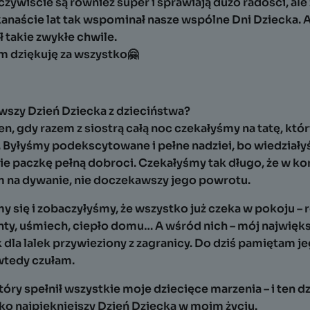
czywiście są również super i sprawiają dużo radości, ale 
kanaście lat tak wspominał nasze wspólne Dni Dziecka. A
ł takie zwykłe chwile.
 dziękuję za wszystko🤗
iwszy Dzień Dziecka z dzieciństwa?
, gdy razem z siostrą całą noc czekałyśmy na tatę, któr
 Byłyśmy podekscytowane i pełne nadziei, bo wiedziałyś
ie paczkę pełną dobroci. Czekałyśmy tak długo, że w k
 na dywanie, nie doczekawszy jego powrotu.
y się i zobaczyłyśmy, że wszystko już czeka w pokoju 
nty, uśmiech, ciepło domu… A wśród nich – mój najwięks
la lalek przywieziony z zagranicy. Do dziś pamiętam je
wtedy czułam.
który spełnił wszystkie moje dziecięce marzenia – i ten d
ako najpiękniejszy Dzień Dziecka w moim życiu.