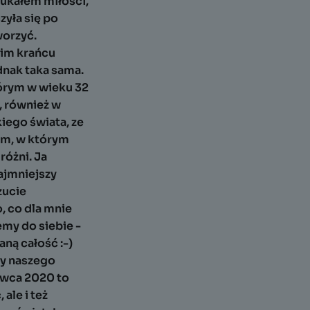
zukałem miłości,
zyła się po
worzyć.
gim krańcu
ednak taka sama.
tórym w wieku 32
, również w
kiego świata, ze
om, w którym
różni. Ja
ajmniejszy
zucie
, co dla mnie
emy do siebie -
ną całość :-)
my naszego
rwca 2020 to
ale i też