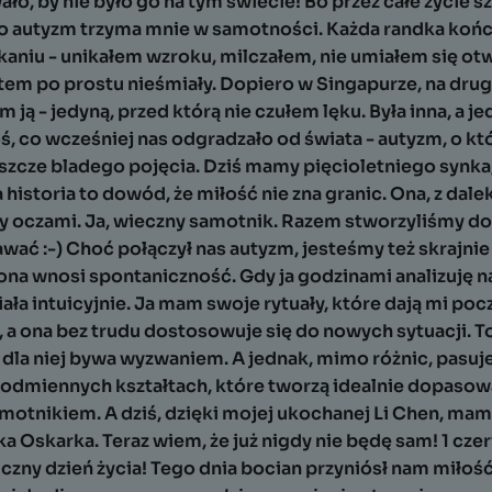
ło, by nie było go na tym świecie! Bo przez całe życie s
to autyzm trzyma mnie w samotności. Każda randka końc
aniu - unikałem wzroku, milczałem, nie umiałem się ot
stem po prostu nieśmiały. Dopiero w Singapurze, na dru
 ją - jedyną, przed którą nie czułem lęku. Była inna, a j
ś, co wcześniej nas odgradzało od świata - autyzm, o k
eszcze bladego pojęcia. Dziś mamy pięcioletniego synka
historia to dowód, że miłość nie zna granic. Ona, z dale
y oczami. Ja, wieczny samotnik. Razem stworzyliśmy d
awać :-) Choć połączył nas autyzm, jesteśmy też skrajnie 
ona wnosi spontaniczność. Gdy ja godzinami analizuję n
iała intuicyjnie. Ja mam swoje rytuały, które dają mi poc
a ona bez trudu dostosowuje się do nowych sytuacji. To
 dla niej bywa wyzwaniem. A jednak, mimo różnic, pasuj
 odmiennych kształtach, które tworzą idealnie dopasowa
motnikiem. A dziś, dzięki mojej ukochanej Li Chen, ma
 Oskarka. Teraz wiem, że już nigdy nie będę sam! 1 cze
czny dzień życia! Tego dnia bocian przyniósł nam miłość, 