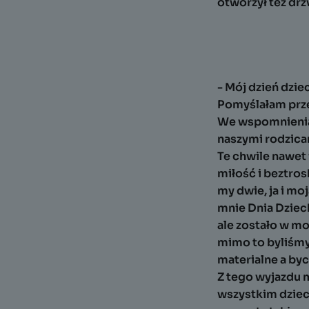
otworzył też drz
- Mój dzień dzie
Pomyślałam przez
We wspomnieniach
naszymi rodzicam
Te chwile nawet
miłość i beztros
my dwie, ja i m
mnie Dnia Dziec
ale zostało w mo
mimo to byliśmy 
materialne a byci
Z tego wyjazdu m
wszystkim dziec