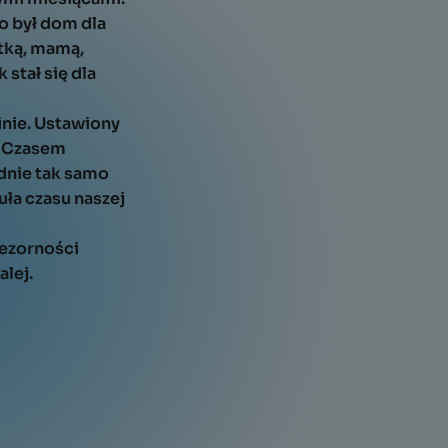
o był dom dla
tką, mamą,
stał się dla
zinie. Ustawiony
. Czasem
adnie tak samo
uła czasu naszej
zezorności
alej.