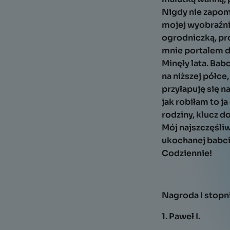
Nigdy nie zapom
mojej wyobraźni
ogrodniczką, pr
mnie portalem d
Minęły lata. Bab
na niższej półce
przyłapuję się n
jak robiłam to j
rodziny, klucz 
Mój najszczęśliw
ukochanej babci,
Codziennie!
Nagroda I stopn
1. Paweł I.