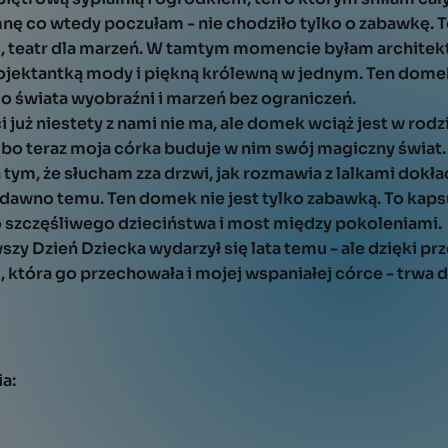
nę co wtedy poczułam - nie chodziło tylko o zabawkę. T
, teatr dla marzeń. W tamtym momencie byłam architek
ojektantką mody i piękną królewną w jednym. Ten domek 
o świata wyobraźni i marzeń bez ograniczeń.
ci już niestety z nami nie ma, ale domek wciąż jest w rod
, bo teraz moja córka buduje w nim swój magiczny świat
a tym, że słucham zza drzwi, jak rozmawia z lalkami dokł
a dawno temu. Ten domek nie jest tylko zabawką. To kaps
do szczęśliwego dzieciństwa i most między pokoleniami.
szy Dzień Dziecka wydarzył się lata temu - ale dzięki pr
 która go przechowała i mojej wspaniałej córce - trwa d
ia: