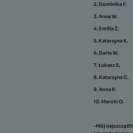
2. Dominika F.
3. Anna W.
4. Emilia Ż.
5. Katarzyna K.
6. Daria W.
7. Łukasz S.
8. Katarzyna C.
9. Anna P.
10. Marcin O.
-Mój najszczęśli