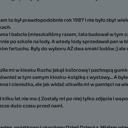
am to był prawdopodobnie rok 1987 i nie było zbyt wiel
kach.
ma i babcia (mieszkaliśmy razem, tata budował w tym cz
nie po szkole na lody. A wtedy lody sprzedawał pan w bi
im fartuchu. Były do wyboru AŻ dwa smaki lodów ;) ale n
ła mi w kiosku Ruchu jakąś kolorową i pachnącą gumkę
również w tym samym kiosku-książkę z wystawy... A była
na i cieniutka, ale jak widać utkwiła mi w pamięci na wie
kilku lat nie ma :( Zostały mi po niej tylko zdjęcia i wsp
zcze dużo czasu przed nami.
eden, wyjątkowy i ukochany Dzień Dziecka. Miałam wtedy