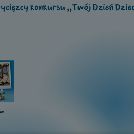
cięzcy konkursu ,,Twój Dzień Dziec
Strona główna
Zaloguj się
O klubiku
w:
Aktualności