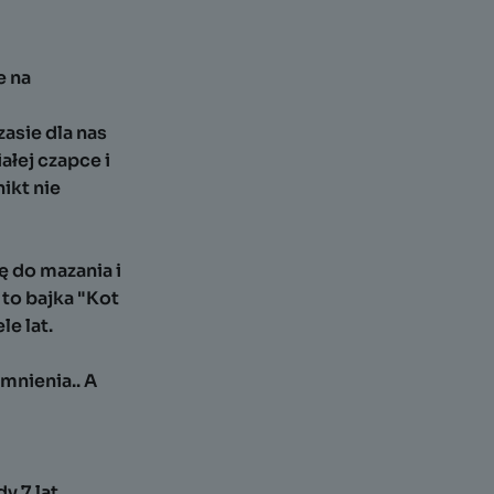
e na
asie dla nas
ałej czapce i
ikt nie
 do mazania i
 to bajka "Kot
le lat.
omnienia.. A
 7 lat.