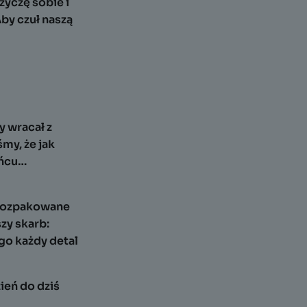
życzę sobie i
by czuł naszą
y wracał z
my, że jak
ońcu…
– rozpakowane
zy skarb:
go każdy detal
zień do dziś