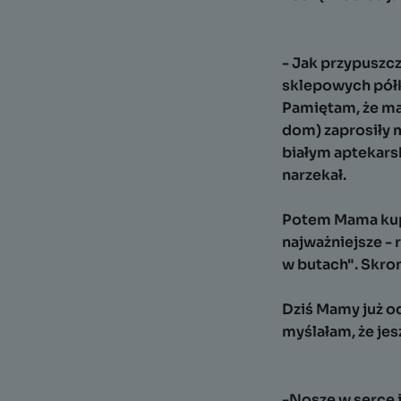
- Jak przypuszcz
sklepowych pół
Pamiętam, że ma
dom) zaprosiły m
białym aptekarsk
narzekał.
Potem Mama kupi
najważniejsze - 
w butach". Skrom
Dziś Mamy już od 
myślałam, że jes
-Noszę w serce j