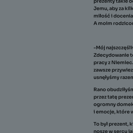
prezenty takie o
Jemu, aby za kil
miłość i docenia
A moim rodzicom
-Mój najszczęśl
Zdecydowanie ten
pracy z Niemiec.
zawsze przywiez
usnęłyśmy razem
Rano obudziłyśm
przez tatę preze
ogromny domek d
i emocje, które 
To był prezent, 
noszę w sercu j