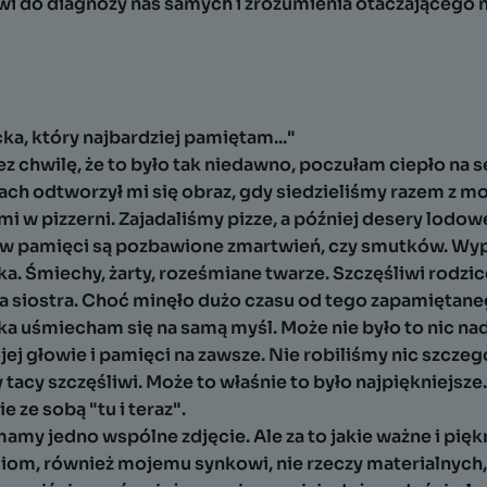
wi do diagnozy nas samych i zrozumienia otaczającego n
cka, który najbardziej pamiętam..."
 chwilę, że to było tak niedawno, poczułam ciepło na 
 odtworzył mi się obraz, gdy siedzieliśmy razem z moj
i w pizzerni. Zajadaliśmy pizze, a później desery lodo
 w pamięci są pozbawione zmartwień, czy smutków. Wyp
ka. Śmiechy, żarty, roześmiane twarze. Szczęśliwi rodzic
oja siostra. Choć minęło dużo czasu od tego zapamiętan
ka uśmiecham się na samą myśl. Może nie było to nic n
jej głowie i pamięci na zawsze. Nie robiliśmy nic szczeg
tacy szczęśliwi. Może to właśnie to było najpiękniejsze.
e ze sobą "tu i teraz".
amy jedno wspólne zdjęcie. Ale za to jakie ważne i pięk
iom, również mojemu synkowi, nie rzeczy materialnych