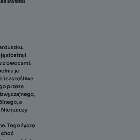
as świata!
serduszku.
ą siostrą i
we z owocami.
ełnia je
e i szczęśliwe
ego przeze
adzwyczajnego,
ólnego, a
 Nie rzeczy
ne. Tego życzę
, choć